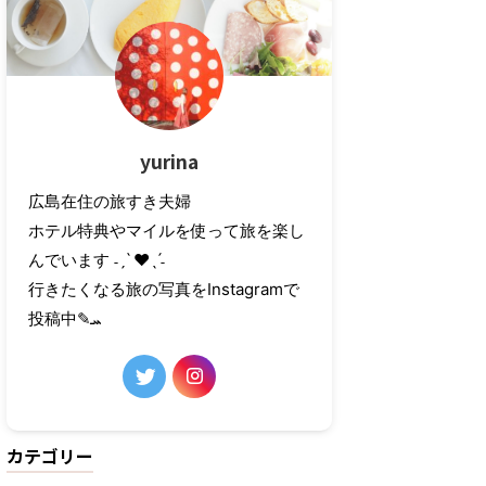
yurina
広島在住の旅すき夫婦
ホテル特典やマイルを使って旅を楽し
んでいます ˗ˏˋ ❤︎ˎˊ˗
行きたくなる旅の写真をInstagramで
投稿中✎ܚ
カテゴリー