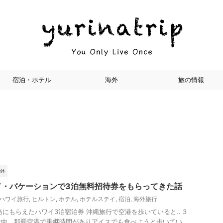
宿泊・ホテル
海外
旅の情報
外
ド・バケーションで3泊無料招待券をもらってきた話
ハワイ旅行
,
ヒルトン
,
ホテル
,
ホテルステイ
,
宿泊
,
海外旅行
にもらえたハワイ3泊宿泊券 沖縄旅行で空港を歩いていると.. 3
途中、那覇空港で乗継時間がありアイスでも食べようと歩いてい