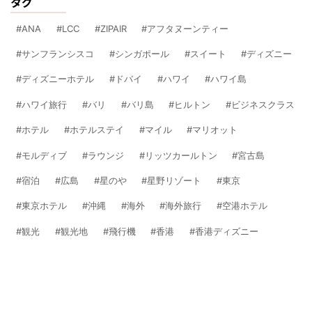
タグ
ANA
LCC
ZIPAIR
アフタヌーンティー
サンフランシスコ
シンガポール
スイート
ディズニー
ディズニーホテル
ドバイ
ハワイ
ハワイ島
ハワイ旅行
バリ
バリ島
ヒルトン
ビジネスクラス
ホテル
ホテルステイ
マイル
マリオット
モルディブ
ラウンジ
リッツカールトン
宮古島
宿泊
広島
星のや
星野リゾート
東京
東京ホテル
沖縄
海外
海外旅行
空港ホテル
観光
観光地
飛行機
香港
香港ディズニー